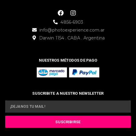
4856-6903
info@photoexperience.com.ar
Darwin 1154 . CABA . Argentina
NUESTROS MÉTODOS DE PAGO
SUSCRIBITE A NUESTRO NEWSLETTER
SUSCRIBIRSE