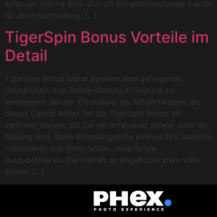
erfahren. Solche Boni sind oft ein entscheidender Faktor
für die Entscheidung, […]
TigerSpin Bonus Vorteile im
Detail
TigerSpin Bonus bietet Spielern eine aufregende
Gelegenheit, ihre Online-Gaming-Erfahrung zu
verbessern. Bei der Erkundung der Möglichkeiten, die
dieses Casino bietet, ist der TigerSpin Bonus ein
zentraler Aspekt. Ob Sie ein erfahrener Spieler oder ein
Neuling sind, diese Bonusangebote können Ihre Gewinne
maximieren und Ihnen helfen, neue Spiele
auszuprobieren. Die Vielfalt an Angeboten zieht viele
Spieler […]