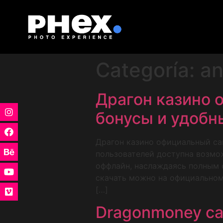
Categoría:
an
Драгон казино 
бонусы и удобн
Драгон казино официальный са
пользователей доступна возмож
оффлайн, наслаждаясь полным 
скачать можно на официальном 
[…]
Dragonmoney ca