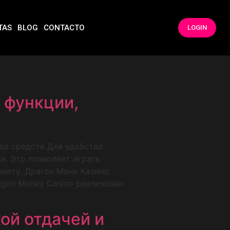
TAS
BLOG
CONTACTO
LOGIN
 функции,
да средств Для удобства
а. Это позволяет играть
нету. Драгон Мани Казино
agon Money Casino реализован
ой отдачей и