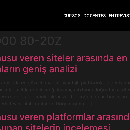
CURSOS
DOCENTES
ENTREVIS
000 80-20Z
u veren siteler arasında en g
ların geniş analizi
asında en güvenilir ve en avantajlı platformların geniş ana
ncuların elde edebileceği kazanç miktarını doğrudan etkiley
gereken birkaç önemli faktör vardır. Doğum günü bonusları su
 hedefleyen platformlardır. Doğum günü […]
su veren platformlar arasınd
sunan sitelerin incelemesi