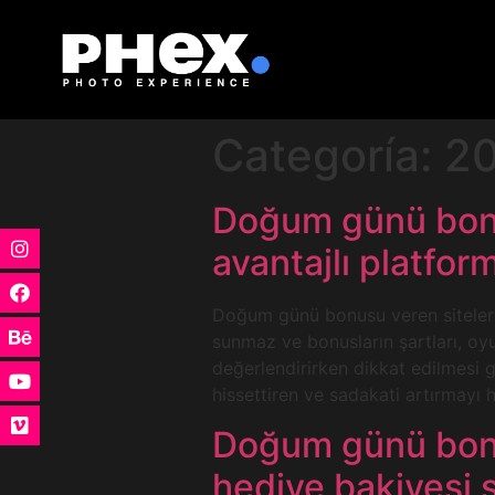
Categoría:
2
Doğum günü bonus
avantajlı platform
Doğum günü bonusu veren siteler ar
sunmaz ve bonusların şartları, oyu
değerlendirirken dikkat edilmesi 
hissettiren ve sadakati artırmayı
Doğum günü bonu
hediye bakiyesi 