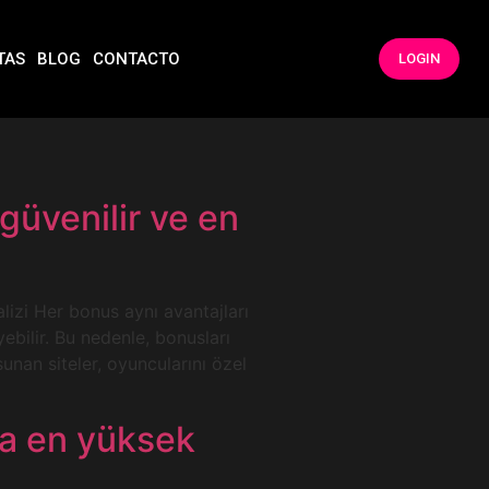
TAS
BLOG
CONTACTO
LOGIN
üvenilir ve en
lizi Her bonus aynı avantajları
ebilir. Bu nedenle, bonusları
nan siteler, oyuncularını özel
a en yüksek