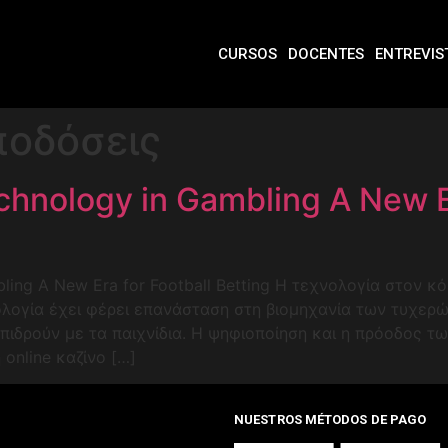
CURSOS
DOCENTES
ENTREVIS
οδόσεις
chnology in Gambling A New Er
bling A New Era for Football Betting Η τεχνολογία στον 
λογία έχει φέρει επανάσταση στη βιομηχανία των τυχερ
επιδρούν με τα παιχνίδια. Η ψηφιοποίηση και η πρόοδος 
online καζίνο […]
NUESTROS MÉTODOS DE PAGO