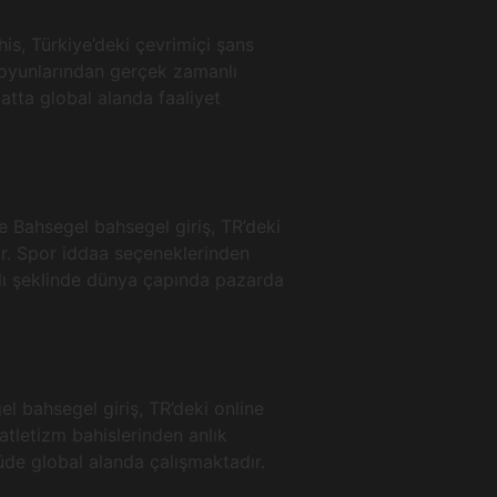
is, Türkiye’deki çevrimiçi şans
 oyunlarından gerçek zamanlı
atta global alanda faaliyet
 Bahsegel bahsegel giriş, TR’deki
r. Spor iddaa seçeneklerinden
lı şeklinde dünya çapında pazarda
l bahsegel giriş, TR’deki online
 atletizm bahislerinden anlık
üde global alanda çalışmaktadır.