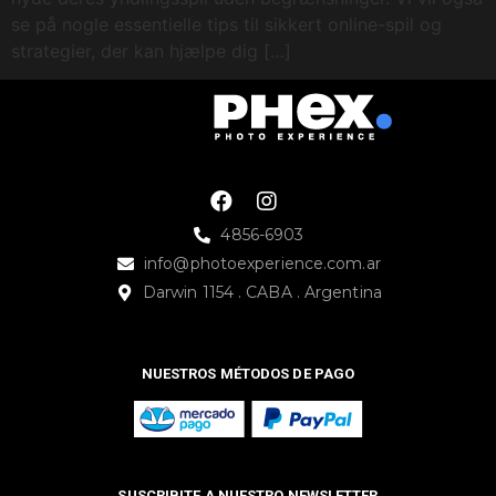
se på nogle essentielle tips til sikkert online-spil og
strategier, der kan hjælpe dig […]
4856-6903
info@photoexperience.com.ar
Darwin 1154 . CABA . Argentina
NUESTROS MÉTODOS DE PAGO
SUSCRIBITE A NUESTRO NEWSLETTER