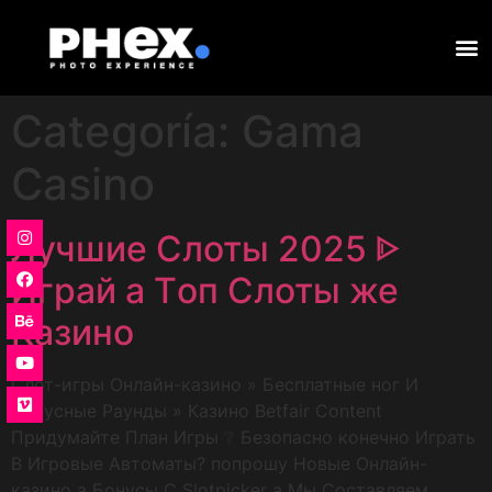
Categoría:
Gama
Casino
Лучшие Слоты 2025 ᐈ
Играй а Tоп Слоты же
Казино
Слот-игры Онлайн-казино » Бесплатные ног И
Бонусные Раунды » Казино Betfair Content
Придумайте План Игры ❔ Безопасно конечно Играть
В Игровые Автоматы? попрошу Новые Онлайн-
казино а Бонусы С Slotpicker а Мы Составляем