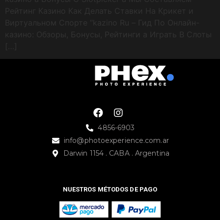
Рейтинг Казино Как Делать Ставки На Крикет и
Виртуальном Спорте “kazino Ru – Гид По Онлайн-
казино: Обзоры, Бонусы, Рейтинги а Играть В Слоты
[…]
4856-6903
info@photoexperience.com.ar
Darwin 1154 . CABA . Argentina
NUESTROS MÉTODOS DE PAGO