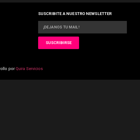
SUSCRIBITE A NUESTRO NEWSLETTER
SUSCRIBIRSE
rollo por
Quira Servicios