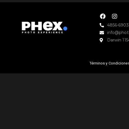
4856-6903
info@phot
Darwin 115
Términos y Condiciones