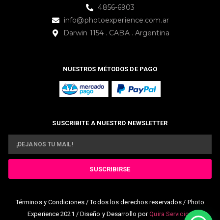
4856-6903
info@photoexperience.com.ar
Darwin 1154 . CABA . Argentina
NUESTROS MÉTODOS DE PAGO
SUSCRIBITE A NUESTRO NEWSLETTER
SUSCRIBIRSE
Términos y Condiciones / Todos los derechos reservados / Photo
Experience 2021 / Diseño y Desarrollo por
Quira Servicios