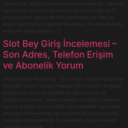
tanınmış bir dijital oyun ve kumarhane sitesidir. Kapsamlı
oyun listesi, katılımcı uyumlu paneli ve tanıttığı teklif
kampanyaları sayesinde hem yeni başlayan hem de
alışkın katılımcıların ilgilisini almaktadır. Bu makalede bir
emniyetli bahis uzmanı […]
Slot Bey Giriş İncelemesi –
Son Adres, Telefon Erişim
ve Abonelik Yorum
Slot Bey Giriş İncelemesi – Son Adres, Telefon Erişim ve
Abonelik Yorum Slotbey markası (Slot Şirket), Bölgesel
piyasasında iş süren popüler bir dijital kumar ve
platform ortamıdır. Zengin kategori portföyü, kullanıcı
uyumlu dizaynı ve hazırladığı teklif paketleri sayesinde
hem yeni deneyen hem de tecrübeli oyuncuların odak
noktasını toplamaktadır. Bu yazıda bir sağlam casino
deneyimcisi olarak […]