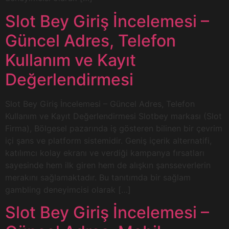
Slot Bey Giriş İncelemesi –
Güncel Adres, Telefon
Kullanım ve Kayıt
Değerlendirmesi
Slot Bey Giriş İncelemesi – Güncel Adres, Telefon
Kullanım ve Kayıt Değerlendirmesi Slotbey markası (Slot
Firma), Bölgesel pazarında iş gösteren bilinen bir çevrim
içi şans ve platform sistemidir. Geniş içerik alternatifi,
katılımcı kolay ekranı ve verdiği kampanya fırsatları
sayesinde hem ilk giren hem de alışkın şansseverlerin
merakını sağlamaktadır. Bu tanıtımda bir sağlam
gambling deneyimcisi olarak […]
Slot Bey Giriş İncelemesi –