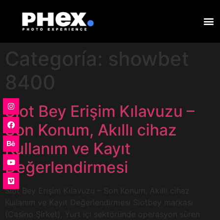
Categoría:
showbet
8400
Slot Bey Erişim Kılavuzu –
Son Konum, Akıllı cihaz
Kullanım ve Kayıt
Değerlendirmesi
Slot Bey Erişim Kılavuzu – Son Konum, Akıllı cihaz
Kullanım ve Kayıt Değerlendirmesi Slotbey markası
(Casino Şirket), Yurt içi sektöründe operasyon süren