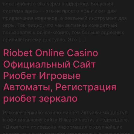
восстановить его через поддержку. Бонусная
система здесь — это не просто «фантики» для
привлечения новичков, а реальный инструмент для
игры. Так, видно, что чем активнее конкретный
пользователь online-казино, тем больше адресных
привилегий ему доступно. Это […]
Riobet Online Casino
Официальный Сайт
Риобет Игровые
Автоматы, Регистрация
риобет зеркало
Рабочее зеркало казино Риобет актуальный доступ️
к официальному сайту В левой части, в подразделе
«Джекпот» приведена информация о крупнейших