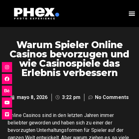
Warum Spieler Online
Casinos bevorzugen und
wie Casinospiele das
Erlebnis verbessern
mayo 8, 2026
3:22 pm
No Comments
Online Casinos sind in den letzten Jahren immer
beliebter geworden und haben sich zu einer der
bevorzugten Unterhaltungsformen für Spieler auf der
ganzen Welt entwickelt. Aber warum ziehen es so viele