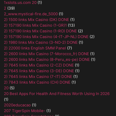
1xslots.us.com 20
(1)
2
(39)
2_www.mystical-fire.de_5000
(1)
2) 1500 links Mix Casino (DK) DONE
(1)
2) 157190 links Mix Casino (1-GR)1
(13)
2) 157190 links Mix Casino (1-RO) DONE
(2)
2) 157190 links Mix Casino (4-IT-JP-NL) DONE
(2)
2) 1980 links Mix Casino (3-NO-2) DONE
(1)
2) 22000 links English SMM Panel
(7)
2) 2600 links Mix Casino (7-Morocco_fr) DONE
(1)
2) 2600 links Mix Casino (8-Peru_es-pe) DONE
(1)
2) 7645 links Mix Casino (2-CZ) DONE
(1)
2) 7645 links Mix Casino (3-DE) DONE
(1)
2) 7645 links Mix Casino (7-IT) DONE
(1)
2) 7843 links Mix Casino (CH) DONE
(1)
20
(5)
20 Best Apps For Health And Fitness Worth Using In 2026
(1)
2020educacao
(1)
207 TigerSpin Mobile-
(1)