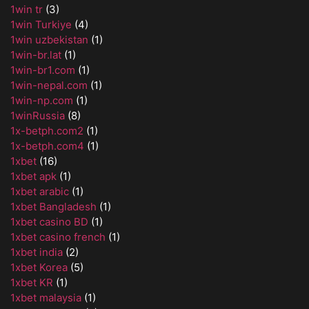
1win tr
(3)
1win Turkiye
(4)
1win uzbekistan
(1)
1win-br.lat
(1)
1win-br1.com
(1)
1win-nepal.com
(1)
1win-np.com
(1)
1winRussia
(8)
1x-betph.com2
(1)
1x-betph.com4
(1)
1xbet
(16)
1xbet apk
(1)
1xbet arabic
(1)
1xbet Bangladesh
(1)
1xbet casino BD
(1)
1xbet casino french
(1)
1xbet india
(2)
1xbet Korea
(5)
1xbet KR
(1)
1xbet malaysia
(1)