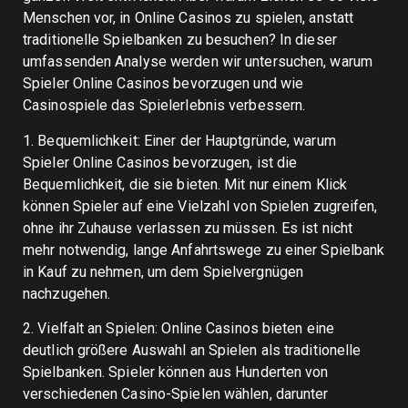
Menschen vor, in Online Casinos zu spielen, anstatt
traditionelle Spielbanken zu besuchen? In dieser
umfassenden Analyse werden wir untersuchen, warum
Spieler Online Casinos bevorzugen und wie
Casinospiele das Spielerlebnis verbessern.
1. Bequemlichkeit: Einer der Hauptgründe, warum
Spieler Online Casinos bevorzugen, ist die
Bequemlichkeit, die sie bieten. Mit nur einem Klick
können Spieler auf eine Vielzahl von Spielen zugreifen,
ohne ihr Zuhause verlassen zu müssen. Es ist nicht
mehr notwendig, lange Anfahrtswege zu einer Spielbank
in Kauf zu nehmen, um dem Spielvergnügen
nachzugehen.
2. Vielfalt an Spielen: Online Casinos bieten eine
deutlich größere Auswahl an Spielen als traditionelle
Spielbanken. Spieler können aus Hunderten von
verschiedenen Casino-Spielen wählen, darunter