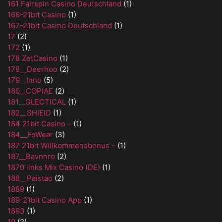
161 Fairspin Casino Deutschland
(1)
166-21bit Casino
(1)
167-21bit Casino Deutschland
(1)
17
(2)
172
(1)
178 ZetCasino
(1)
178__Deerhoo
(2)
179__Inno
(5)
180__COPIAE
(2)
181__GLECTICAL
(1)
182__SHIEID
(1)
184 21bit Casino –
(1)
184__FoWear
(3)
187 21bit Willkommensbonus –
(1)
187__Bavnnro
(2)
1870 links Mix Casino (DE)
(1)
188__Paistao
(2)
1889
(1)
189-21bit Casino App
(1)
1893
(1)
19
(2)