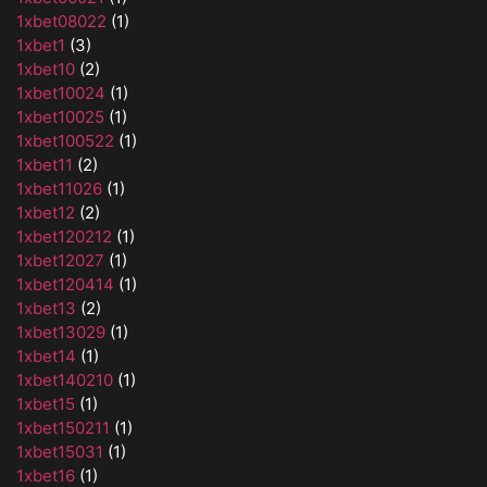
1xbet08022
(1)
1xbet1
(3)
1xbet10
(2)
1xbet10024
(1)
1xbet10025
(1)
1xbet100522
(1)
1xbet11
(2)
1xbet11026
(1)
1xbet12
(2)
1xbet120212
(1)
1xbet12027
(1)
1xbet120414
(1)
1xbet13
(2)
1xbet13029
(1)
1xbet14
(1)
1xbet140210
(1)
1xbet15
(1)
1xbet150211
(1)
1xbet15031
(1)
1xbet16
(1)