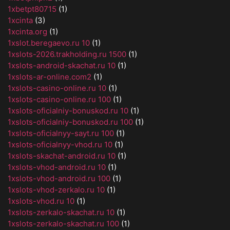
1xbetpt80715
(1)
1xcinta
(3)
1xcinta.org
(1)
1xslot.beregaevo.ru 10
(1)
1xslots-2026.trakholding.ru 1500
(1)
1xslots-android-skachat.ru 10
(1)
1xslots-ar-online.com2
(1)
1xslots-casino-online.ru 10
(1)
1xslots-casino-online.ru 100
(1)
1xslots-oficialniy-bonuskod.ru 10
(1)
1xslots-oficialniy-bonuskod.ru 100
(1)
1xslots-oficialnyy-sayt.ru 100
(1)
1xslots-oficialnyy-vhod.ru 10
(1)
1xslots-skachat-android.ru 10
(1)
1xslots-vhod-android.ru 10
(1)
1xslots-vhod-android.ru 100
(1)
1xslots-vhod-zerkalo.ru 10
(1)
1xslots-vhod.ru 10
(1)
1xslots-zerkalo-skachat.ru 10
(1)
1xslots-zerkalo-skachat.ru 100
(1)