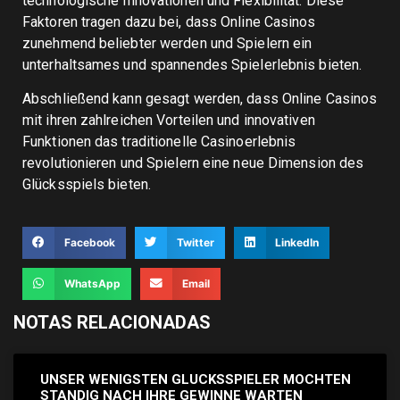
technologische Innovationen und Flexibilität. Diese
Faktoren tragen dazu bei, dass Online Casinos
zunehmend beliebter werden und Spielern ein
unterhaltsames und spannendes Spielerlebnis bieten.
Abschließend kann gesagt werden, dass Online Casinos
mit ihren zahlreichen Vorteilen und innovativen
Funktionen das traditionelle Casinoerlebnis
revolutionieren und Spielern eine neue Dimension des
Glücksspiels bieten.
Facebook
Twitter
LinkedIn
WhatsApp
Email
NOTAS RELACIONADAS
UNSER WENIGSTEN GLUCKSSPIELER MOCHTEN
STANDIG NACH IHRE GEWINNE WARTEN