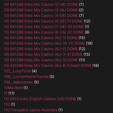
10) 641286 links Mix Casino (2-UK) DONE
(7)
10) 641286 links Mix Casino (3-NL) DONE
(2)
10) 641286 links Mix Casino (4-DE) DONE
(7)
10) 641286 links Mix Casino (6-SE) (1) DONE
(12)
10) 641286 links Mix Casino (7-UK) (5) DONE
(1)
10) 641286 links Mix Casino (8-CA) (2) DONE
(6)
10) 641286 links Mix Casino (AU-1) DONE
(15)
10) 641286 links Mix Casino (AU-10-11) DONE
(18)
10) 641286 links Mix Casino (AU-2) DONE
(12)
10) 641286 links Mix Casino (AU-3-4) DONE
(15)
10) 641286 links Mix Casino (AU-5) DONE
(11)
10) 641286 links Mix Casino (AU-6-7chast) DONE
(16)
107__LoopTone
(4)
108__LorrenHomeTrends
(5)
109__Natureplex
(5)
10Mostbet
(1)
11
(11)
11) 2470 links English Casino (US) DONE
(1)
110
(1)
110 Cleopatra casino Australia
(1)