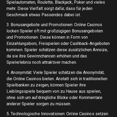
Spielautomaten, Roulette, Blackjack, Poker und vieles
mehr. Diese Vielfalt sorgt dafür, dass für jeden
Geschmack etwas Passendes dabei ist.
3. Bonusangebote und Promotionen: Online Casinos
locken Spieler oft mit großzügigen Bonusangeboten
und Promotionen. Diese können in Form von
Einzahlungsboni, Freispielen oder Cashback-Angeboten
kommen. Spieler schätzen diese zusätzlichen Anreize,
da sie ihre Gewinnchancen erhöhen und das
Spielerlebnis noch attraktiver machen.
4. Anonymität: Viele Spieler schätzen die Anonymität,
die Online Casinos bieten. Anstatt sich in traditionellen
Spielbanken zu zeigen, können Spieler ihre
Lieblingsspiele bequem von zu Hause aus spielen,
ohne sich um aufdringliche Blicke oder Kommentare
anderer Spieler sorgen zu müssen.
5. Technologische Innovationen: Online Casinos setzen