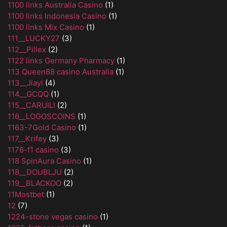
1100 links Australia Casino
(1)
1100 links Indonesia Casino
(1)
1100 links Mix Casino
(1)
111__LUCKY27
(3)
112__Pillex
(2)
1122 links Germany Pharmacy
(1)
113 Queen88 casino Australia
(1)
113__Jiayi
(4)
114__GCQQ
(1)
115__CARUILI
(2)
116__LOGOSCOINS
(1)
1163-7Gold Casino
(1)
117__Krifey
(3)
1176-f1 casino
(3)
118 SpinAura Casino
(1)
118__DOUBLJU
(2)
119__BLACKOO
(2)
11Mostbet
(1)
12
(7)
1224-stone vegas casino
(1)