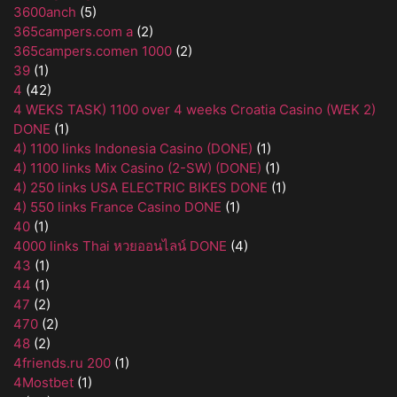
3600anch
(5)
365campers.com a
(2)
365campers.comen 1000
(2)
39
(1)
4
(42)
4 WEKS TASK) 1100 over 4 weeks Croatia Casino (WEK 2)
DONE
(1)
4) 1100 links Indonesia Casino (DONE)
(1)
4) 1100 links Mix Casino (2-SW) (DONE)
(1)
4) 250 links USA ELECTRIC BIKES DONE
(1)
4) 550 links France Casino DONE
(1)
40
(1)
4000 links Thai หวยออนไลน์ DONE
(4)
43
(1)
44
(1)
47
(2)
470
(2)
48
(2)
4friends.ru 200
(1)
4Mostbet
(1)