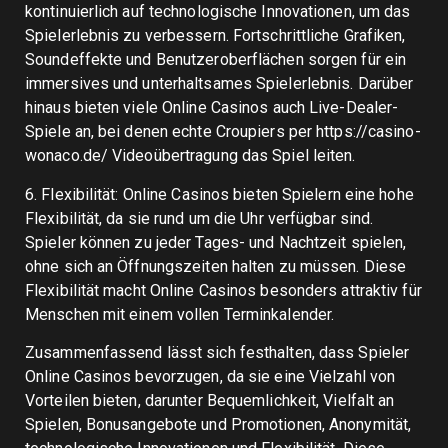
kontinuierlich auf technologische Innovationen, um das
Spielerlebnis zu verbessern. Fortschrittliche Grafiken,
Soundeffekte und Benutzeroberflächen sorgen für ein
immersives und unterhaltsames Spielerlebnis. Darüber
hinaus bieten viele Online Casinos auch Live-Dealer-
Spiele an, bei denen echte Croupiers per https://casino-
wonaco.de/ Videoübertragung das Spiel leiten.
6. Flexibilität: Online Casinos bieten Spielern eine hohe
Flexibilität, da sie rund um die Uhr verfügbar sind.
Spieler können zu jeder Tages- und Nachtzeit spielen,
ohne sich an Öffnungszeiten halten zu müssen. Diese
Flexibilität macht Online Casinos besonders attraktiv für
Menschen mit einem vollen Terminkalender.
Zusammenfassend lässt sich festhalten, dass Spieler
Online Casinos bevorzugen, da sie eine Vielzahl von
Vorteilen bieten, darunter Bequemlichkeit, Vielfalt an
Spielen, Bonusangebote und Promotionen, Anonymität,