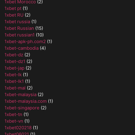
1xbet Morocco
(2)
1xbet pt
(1)
1xbet RU
(2)
1xbet russia
(1)
1xbet Russian
(15)
1xbet russian1
(10)
1xbet-apk-ph.com2
(1)
1xbet-cambodia
(4)
1xbet-dz
(2)
1xbet-dz1
(2)
1xbet-jap
(2)
1xbet-lk
(1)
1xbet-lk1
(1)
1xbet-mal
(2)
1xbet-malaysia
(2)
1xbet-malaysia.com
(1)
1xbet-singapore
(2)
1xbet-tn
(1)
1xbet-vn
(1)
1xbet020218
(1)
1xbet06021
(1)