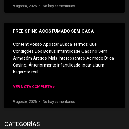
9 agosto, 2026
No hay comentarios
FREE SPINS ACOSTUMADO SEM CASA
Content Posso Apostar Busca Termos Que
Condições Dos Bônus Infantilidade Cassino Sem
Armazém Artigos Mais Interessantes Acimade Briga
Casino: Ánteriormente infantilidade jogar algum
bagarote real
VER NOTA COMPLETA »
9 agosto, 2026
No hay comentarios
CATEGORÍAS