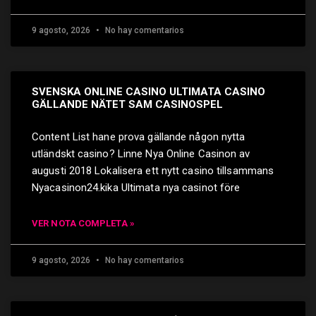
9 agosto, 2026
No hay comentarios
SVENSKA ONLINE CASINO ULTIMATA CASINO
GÄLLANDE NÄTET SAM CASINOSPEL
Content List hane prova gällande någon nytta
utländskt casino? Linne Nya Online Casinon av
augusti 2018 Lokalisera ett nytt casino tillsammans
Nyacasinon24.kika Ultimata nya casinot före
VER NOTA COMPLETA »
9 agosto, 2026
No hay comentarios