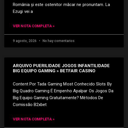
România și este ostenitor măcar ne pronuntam. La
Ezugi vei a
VER NOTA COMPLETA »
9 agosto, 2026
No hay comentarios
ARQUIVO PUERILIDADE JOGOS INFANTILIDADE
BIG EQUIPO GAMING » BETFAIR CASINO
Content Por Tada Gaming Most Conhecido Slots By
Big Quadro Gaming É Empenho Apalpar Os Jogos Da
Big Equipo Gaming Gratuitamente? Métodos De
Comissão B2xbet
VER NOTA COMPLETA »