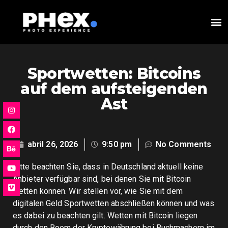
Sportwetten: Bitcoins
auf dem aufsteigenden
Ast
abril 26, 2026
9:50 pm
No Comments
Bitte beachten Sie, dass in Deutschland aktuell keine
Anbieter verfügbar sind, bei denen Sie mit Bitcoin
wetten können. Wir stellen vor, wie Sie mit dem
digitalen Geld Sportwetten abschließen können und was
es dabei zu beachten gilt. Wetten mit Bitcoin liegen
durch den Boom der Kryptowährung bei Buchmachern im