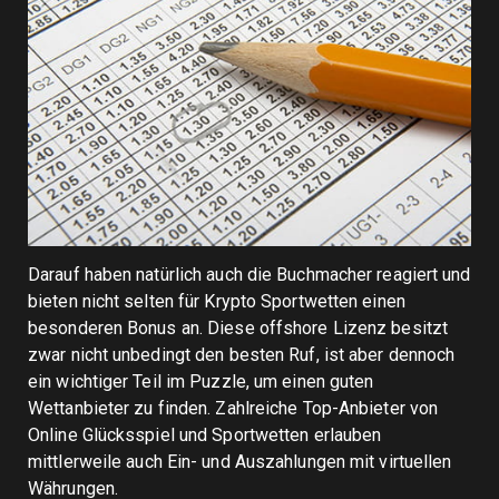
Darauf haben natürlich auch die Buchmacher reagiert und
bieten nicht selten für Krypto Sportwetten einen
besonderen Bonus an. Diese offshore Lizenz besitzt
zwar nicht unbedingt den besten Ruf, ist aber dennoch
ein wichtiger Teil im Puzzle, um einen guten
Wettanbieter zu finden. Zahlreiche Top-Anbieter von
Online Glücksspiel und Sportwetten erlauben
mittlerweile auch Ein- und Auszahlungen mit virtuellen
Währungen.