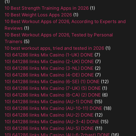
(1)
10 Best Strength Training Apps in 2026
(1)
10 Best Weight Loss Apps 2026
(1)
10 Best Workout Apps of 2026, According to Experts and
Reviews
(1)
10 Best Workout Apps of 2026, Tested by Personal
Trainers
(5)
10 best workout apps, tried and tested in 2026
(1)
10) 641286 links Mix Casino (1-UK) DONE
(7)
10) 641286 links Mix Casino (2-UK) DONE
(7)
10) 641286 links Mix Casino (3-NL) DONE
(2)
10) 641286 links Mix Casino (4-DE) DONE
(7)
10) 641286 links Mix Casino (6-SE) (1) DONE
(12)
10) 641286 links Mix Casino (7-UK) (5) DONE
(1)
10) 641286 links Mix Casino (8-CA) (2) DONE
(6)
10) 641286 links Mix Casino (AU-1) DONE
(15)
10) 641286 links Mix Casino (AU-10-11) DONE
(18)
10) 641286 links Mix Casino (AU-2) DONE
(12)
10) 641286 links Mix Casino (AU-3-4) DONE
(15)
10) 641286 links Mix Casino (AU-5) DONE
(11)
10) 641286 links Mix Casino (AU-6-7chast) DONE
(16)