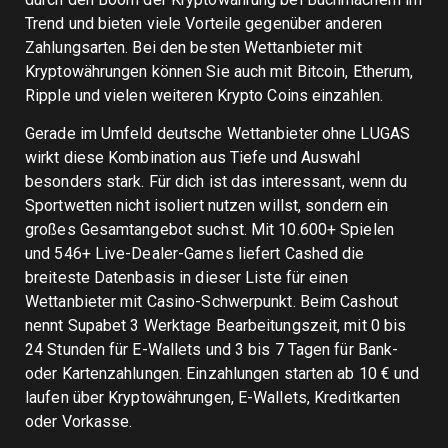
Trend und bieten viele Vorteile gegenüber anderen
Zahlungsarten. Bei den besten Wettanbieter mit
Kryptowährungen können Sie auch mit Bitcoin, Etherum,
Ripple und vielen weiteren Krypto Coins einzahlen.
Gerade im Umfeld deutsche Wettanbieter ohne LUGAS
wirkt diese Kombination aus Tiefe und Auswahl
besonders stark. Für dich ist das interessant, wenn du
Sportwetten nicht isoliert nutzen willst, sondern ein
großes Gesamtangebot suchst. Mit 10.600+ Spielen
und 546+ Live-Dealer-Games liefert Cashed die
breiteste Datenbasis in dieser Liste für einen
Wettanbieter mit Casino-Schwerpunkt. Beim Cashout
nennt Supabet 3 Werktage Bearbeitungszeit, mit 0 bis
24 Stunden für E-Wallets und 3 bis 7 Tagen für Bank-
oder Kartenzahlungen. Einzahlungen starten ab 10 € und
laufen über Kryptowährungen, E-Wallets, Kreditkarten
oder Vorkasse.