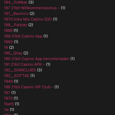
184__FoWear
(3)
187 21bit Willkommensbonus –
(1)
187__Bavnnro
(2)
1870 links Mix Casino (DE)
(1)
188__Paistao
(2)
1889
(1)
189-21bit Casino App
(1)
1893
(1)
19
(2)
190__Qilay
(2)
190-21bit Casino App herunterladen
(1)
191 21bit Casino APK –
(1)
192__SIGNCLUBS
(3)
193__SOTTAE
(1)
1949
(1)
196 21bit Casino VIP Club –
(1)
197
(1)
1970
(1)
1bet5
(1)
1w
(1)