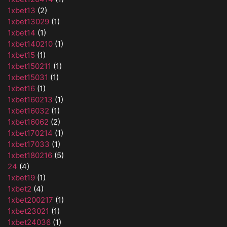
1xbet13
(2)
1xbet13029
(1)
1xbet14
(1)
1xbet140210
(1)
1xbet15
(1)
1xbet150211
(1)
1xbet15031
(1)
1xbet16
(1)
1xbet160213
(1)
1xbet16032
(1)
1xbet16062
(2)
1xbet170214
(1)
1xbet17033
(1)
1xbet180216
(5)
24
(4)
1xbet19
(1)
1xbet2
(4)
1xbet200217
(1)
1xbet23021
(1)
1xbet24036
(1)