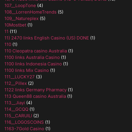
107__LoopTone
(4)
108__LorrenHomeTrends
(5)
109__Natureplex
(5)
10Mostbet
(1)
11
(11)
11) 2470 links English Casino (US) DONE
(1)
110
(1)
110 Cleopatra casino Australia
(1)
1100 links Australia Casino
(1)
1100 links Indonesia Casino
(1)
1100 links Mix Casino
(1)
111__LUCKY27
(3)
112__Pillex
(2)
1122 links Germany Pharmacy
(1)
113 Queen88 casino Australia
(1)
113__Jiayi
(4)
114__GCQQ
(1)
115__CARUILI
(2)
116__LOGOSCOINS
(1)
1163-7Gold Casino
(1)