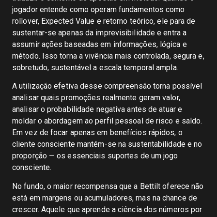
jogador entende como operam fundamentos como
rollover, Expected Value e retorno teórico, ele para de
sustentar-se apenas da imprevisibilidade e entra a
assumir ações baseadas em informações, lógica e
método. Isso torna a vivência mais controlada, segura e,
sobretudo, sustentável a escala temporal ampla.
A utilização efetiva desse compreensão torna possível
analisar quais promoções realmente geram valor,
analisar o probabilidade negativa antes de atuar e
moldar o abordagem ao perfil pessoal de risco e saldo.
Em vez de focar apenas em benefícios rápidos, o
cliente consciente mantém-se na sustentabilidade e no
proporção — os essenciais suportes de um jogo
consciente.
No fundo, o maior recompensa que a Bettilt oferece não
está em margens ou acumuladores, mas na chance de
crescer. Aquele que aprende a ciência dos números por