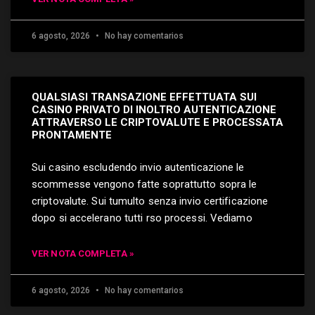
6 agosto, 2026
No hay comentarios
QUALSIASI TRANSAZIONE EFFETTUATA SUI
CASINO PRIVATO DI INOLTRO AUTENTICAZIONE
ATTRAVERSO LE CRIPTOVALUTE E PROCESSATA
PRONTAMENTE
Sui casino escludendo invio autenticazione le
scommesse vengono fatte soprattutto sopra le
criptovalute. Sui tumulto senza invio certificazione
dopo si accelerano tutti rso processi. Vediamo
VER NOTA COMPLETA »
6 agosto, 2026
No hay comentarios