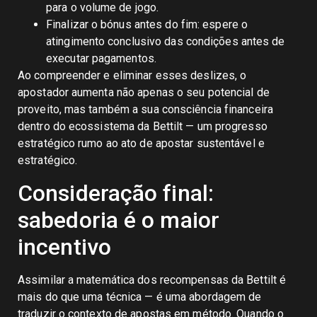
para o volume de jogo.
Finalizar o bónus antes do fim: espere o
atingimento conclusivo das condições antes de
executar pagamentos.
Ao compreender e eliminar esses deslizes, o
apostador aumenta não apenas o seu potencial de
proveito, mas também a sua consciência financeira
dentro do ecossistema da Bettilt — um progresso
estratégico rumo ao ato de apostar sustentável e
estratégico.
Consideração final:
sabedoria é o maior
incentivo
Assimilar a matemática dos recompensas da Bettilt é
mais do que uma técnica — é uma abordagem de
traduzir o contexto de apostas em método. Quando o