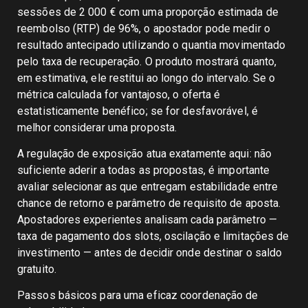
sessões de 2 000 € com uma proporção estimada de
reembolso (RTP) de 96%, o apostador pode medir o
resultado antecipado utilizando o quantia movimentado
pelo taxa de recuperação. O produto mostrará quanto,
em estimativa, ele restitui ao longo do intervalo. Se o
métrica calculada for vantajoso, o oferta é
estatisticamente benéfico; se for desfavorável, é
melhor considerar uma proposta.
A regulação de exposição atua exatamente aqui: não
suficiente aderir a todas as propostas, é importante
avaliar selecionar as que entregam estabilidade entre
chance de retorno e parâmetro de requisito de aposta.
Apostadores experientes analisam cada parâmetro —
taxa de pagamento dos slots, oscilação e limitações de
investimento — antes de decidir onde destinar o saldo
gratuito.
Passos básicos para uma eficaz coordenação de