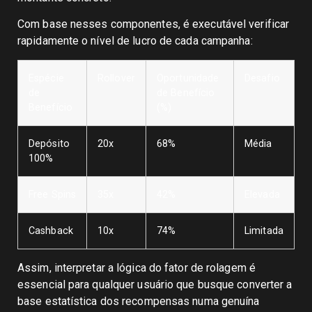
Com base nesses componentes, é executável verificar
rapidamente o nível de lucro de cada campanha:
Espécie
Rollover
Oportunidade
Desafio
de
de Benefício
Benefício
(%)
Depósito
20x
68%
Média
100%
Free Spins
35x
42%
Elevada
Cashback
10x
74%
Limitada
Assim, interpretar a lógica do fator de rolagem é
essencial para qualquer usuário que busque converter a
base estatística dos recompensas numa genuína