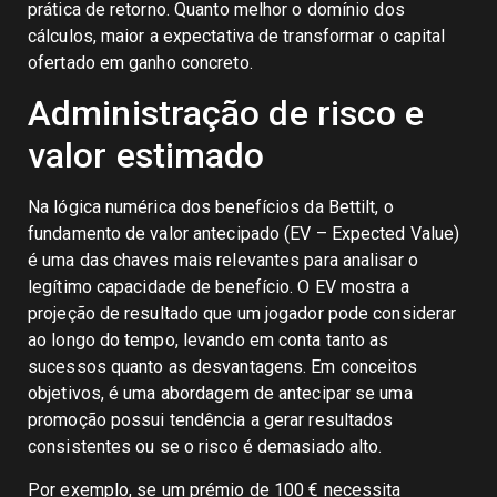
prática de retorno. Quanto melhor o domínio dos
cálculos, maior a expectativa de transformar o capital
ofertado em ganho concreto.
Administração de risco e
valor estimado
Na lógica numérica dos benefícios da Bettilt, o
fundamento de valor antecipado (EV – Expected Value)
é uma das chaves mais relevantes para analisar o
legítimo capacidade de benefício. O EV mostra a
projeção de resultado que um jogador pode considerar
ao longo do tempo, levando em conta tanto as
sucessos quanto as desvantagens. Em conceitos
objetivos, é uma abordagem de antecipar se uma
promoção possui tendência a gerar resultados
consistentes ou se o risco é demasiado alto.
Por exemplo, se um prémio de 100 € necessita