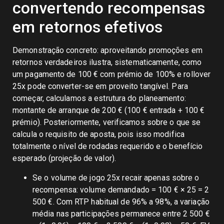
convertendo recompensas
em retornos efetivos
Demonstração concreto: aproveitando promoções em
retornos verdadeiros ilustra, sistematicamente, como
um pagamento de 100 € com prémio de 100% e rollover
25x pode converter-se em proveito tangível. Para
começar, calculamos a estrutura do planeamento:
montante de arranque de 200 € (100 € entrada + 100 €
prémio). Posteriormente, verificamos sobre o que se
calcula o requisito de aposta, pois isso modifica
totalmente o nível de rodadas requerido e o benefício
esperado (projeção de valor).
Se o volume de jogo 25x recair apenas sobre o
recompensa: volume demandado = 100 € × 25 = 2
500 €. Com RTP habitual de 96% a 98%, a variação
média nas participações permanece entre 2 500 €