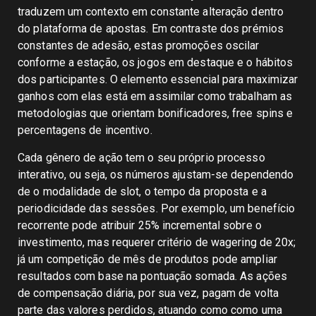
traduzem um contexto em constante alteração dentro
do plataforma de apostas. Em contraste dos prémios
constantes de adesão, estas promoções oscilar
conforme a estação, os jogos em destaque e o hábitos
dos participantes. O elemento essencial para maximizar
ganhos com elas está em assimilar como trabalham as
metodologias que orientam bonificadores, free spins e
percentagens de incentivo.
Cada gênero de ação tem o seu próprio processo
interativo, ou seja, os números ajustam-se dependendo
de o modalidade de slot, o tempo da proposta e a
periodicidade das sessões. Por exemplo, um benefício
recorrente pode atribuir 25% incremental sobre o
investimento, mas requerer critério de wagering de 20x;
já um competição de mês de produtos pode ampliar
resultados com base na pontuação somada. As ações
de compensação diária, por sua vez, pagam de volta
parte das valores perdidos, atuando como como uma