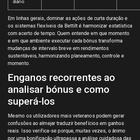
diário
Em linhas gerais, dominar as ações de curta duração e
os sistemas flexíveis da Bettilt é harmonizar estatística
com acerto de tempo. Quem entende em que momento
e em que ambiente executar cada bónus transforma
mudanças de intervalo breve em rendimentos
sustentáveis, harmonizando planeamento, controle e
momento.
Enganos recorrentes ao
analisar bónus e como
superá-los
Mesmo os utilizadores mais veteranos podem gerar
confusões ao almejar traduzir benefícios em ganhos
reais. Isso verifica-se porque, muitas vezes, o ânimo
por uma bonificação ultrapassa a análise cuidadosa das