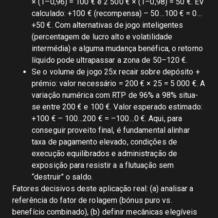
× (1–0,96) = 100 € e 2 500 € × (1–0,98) = 50 €. EV
calculado: +100 € (recompensa) – 50…100 € = 0…
+50 €. Com alternativas de jogo inteligentes
(percentagem de lucro alto e volatilidade
intermédia) e alguma mudança benéfica, o retorno
líquido pode ultrapassar a zona de 50–120 €.
Se o volume de jogo 25x recair sobre depósito +
prémio: valor necessário = 200 € × 25 = 5 000 €. A
variação numérica com RTP de 96% a 98% situa-
se entre 200 € e 100 €. Valor esperado estimado:
+100 € – 100…200 € = –100…0 €. Aqui, para
conseguir proveito final, é fundamental alinhar
taxa de pagamento elevado, condições de
execução equilibrados e administração de
exposição para resistir a a flutuação sem
“destruir” o saldo.
Fatores decisivos deste aplicação real: (a) analisar a
referência do fator de rolagem (bónus puro vs.
benefício combinado), (b) definir mecânicas elegíveis