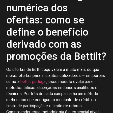
numérica dos
ofertas: como se
define o benefício
derivado com as
promoções da Bettilt?
Os ofertas da Bettilt equivalem a muito mais do que
meras ofertas para iniciantes utilizadores — em portais
como a
bettilt portugal
, esse modelo evolui para
métodos táticas alicerçadas em bases analíticos e
técnicos. Por trás de cada campanha há um método
meticuloso que configura o montante de crédito, o
limite de participação e o limite de retorno.
Compreender essa metodologia é o essencial nível