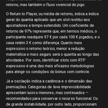
retorno, mas também o fluxo vivencial do jogo.
O Return to Player, ou média de retorno, indica a índice
geral do quantia aplicado que um slot restitui aos
apostadores a tempo estendido. Um coeficiente de
retorno de 97% representa que, em termos médios, o
participante readquire 97 € por cada 100 € jogados, e o
casa retém 3 € como diferença. Quanto mais
expressivo o retorno teórico, menor a redução
matemática e mais seguro será o quantia ao longo das
atividades. Por isso, identificar slots com RTP
expressivo é uma das mais eficazes metodologias
para atingir os condições do bónus com controle.
Já a oscilação indica a cadência e o dimensão das
premiações. Categorias de leve imprevisibilidade
apresentam lucros menores, mas continuados —
recomendados para conservar o recurso funcional. Os
de grande instabilidade, por outro lado, proporcionam