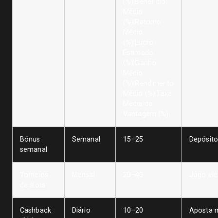
(%)|Benefício
Médio
(%)|Retorno
Médio
(%)|Lucro
Estimado
(%)|Ganho
Médio
(%)|Rendimento
Médio (%)|Taxa
Média de
Vantagem (%)
Bónus
Semanal
15–25
Depósit
semanal
Torneios
Mensal
20–40
Jogo ele
de slots
Cashback
Diário
10–20
Aposta 