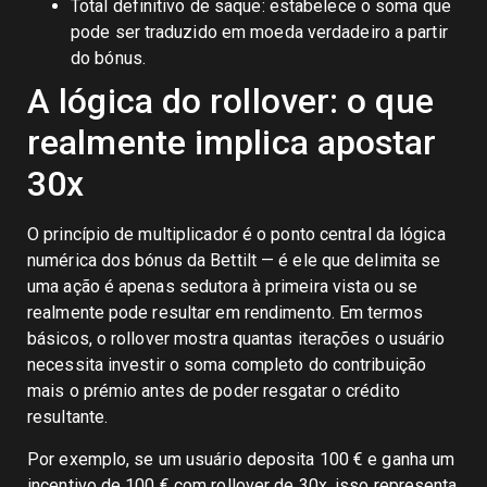
Total definitivo de saque: estabelece o soma que
pode ser traduzido em moeda verdadeiro a partir
do bónus.
A lógica do rollover: o que
realmente implica apostar
30x
O princípio de multiplicador é o ponto central da lógica
numérica dos bónus da Bettilt — é ele que delimita se
uma ação é apenas sedutora à primeira vista ou se
realmente pode resultar em rendimento. Em termos
básicos, o rollover mostra quantas iterações o usuário
necessita investir o soma completo do contribuição
mais o prémio antes de poder resgatar o crédito
resultante.
Por exemplo, se um usuário deposita 100 € e ganha um
incentivo de 100 € com rollover de 30x, isso representa